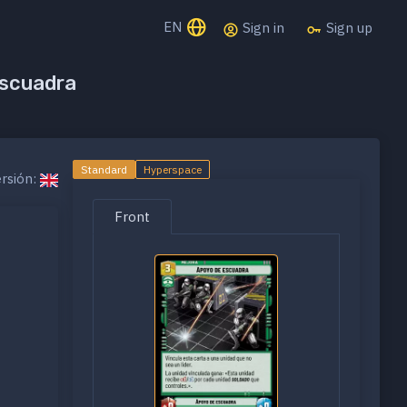
EN
Sign in
Sign up
escuadra
Standard
Hyperspace
rsión:
Front