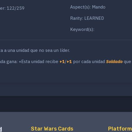
Aspect(s): Mando
er: 122/259
Rarity: LEARNED
Keyword(s):
ta a una unidad que no sea un líder.
ada gana: «Esta unidad recibe
+1
/
+1
por cada unidad
Soldado
que
d
Star Wars Cards
Platform