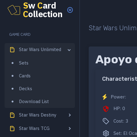
S
w
C
ard
C
ollection
Star Wars Unlim
GAME CARD
Star Wars Unlimited
Apoyo 
Sets
Cards
Characterist
Decks
Power:
Download List
HP: 0
Star Wars Destiny
Cost: 3
Star Wars TCG
Set: El Oca