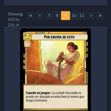
Showing
7
8
9
10
11
193 to
216 of
259
results