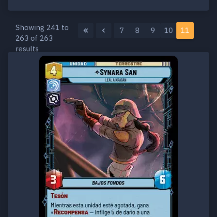
Showing 241 to
7
8
9
10
11
263 of 263
results