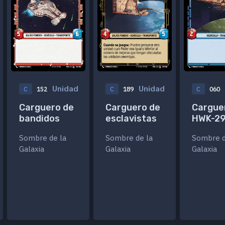
Unidad
Unidad
C
152
C
189
C
060
Carguero de
Carguero de
Cargue
bandidos
esclavistas
HWK-2
Sombre de la
Sombre de la
Sombre d
Galaxia
Galaxia
Galaxia