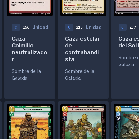
Unidad
Unidad
C
166
C
215
C
237
Caza
Caza estelar
Caza es
Colmillo
de
del Sol
neutralizado
contrabandi
Sombre d
r
sta
Galaxia
Sombre de la
Sombre de la
Galaxia
Galaxia