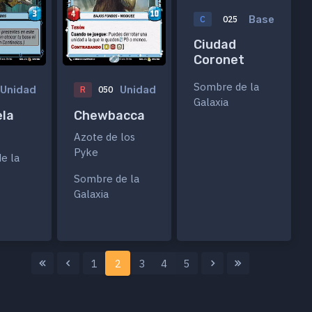
Base
C
025
Ciudad
Coronet
Sombre de la
Unidad
Unidad
R
050
Galaxia
ela
Chewbacca
Azote de los
Pyke
e la
Sombre de la
Galaxia
1
2
3
4
5