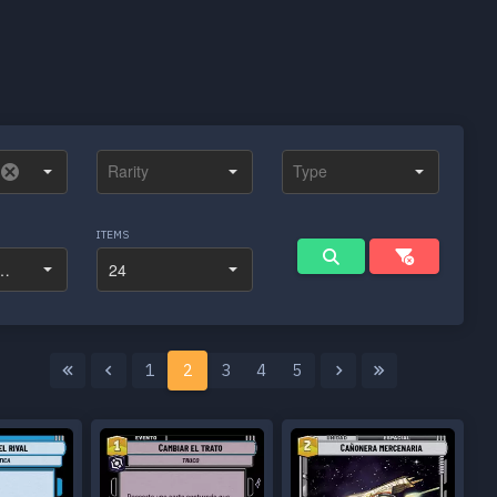
ITEMS
1
2
3
4
5