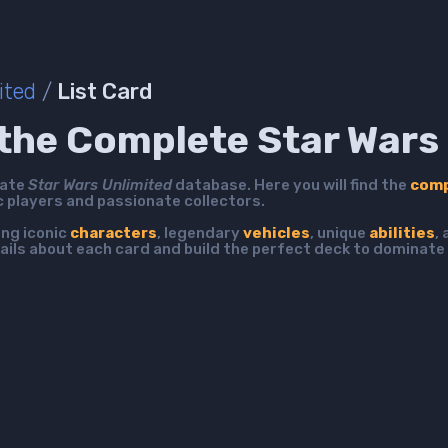
ited
/
List Card
the Complete Star Wars 
mate
Star Wars Unlimited
database. Here you will find the
comp
c players and passionate collectors.
ing iconic
characters
, legendary
vehicles
, unique
abilities
,
ails about each card and build the perfect deck to dominate