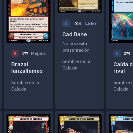
Lider
C
014
Cad Bane
No necesita
presentación
Mejora
R
177
C
079
Sombre de la
Brazal
Caída d
Galaxia
lanzallamas
rival
Sombre de la
Sombre d
Galaxia
Galaxia