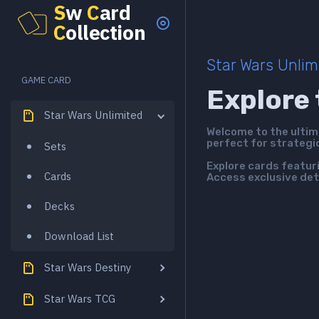
S
w
C
ard
C
ollection
Star Wars Unlim
GAME CARD
Explore 
Star Wars Unlimited
Welcome to the ulti
perfect for strategi
Sets
Explore cards featur
Cards
Access exclusive det
Decks
Download List
Star Wars Destiny
Star Wars TCG