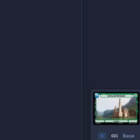
Base
C
021