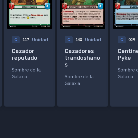
Unidad
Unidad
C
117
C
140
C
029
Cazador
Cazadores
Centin
reputado
trandoshano
Pyke
s
Sombre de la
Sombre d
Galaxia
Sombre de la
Galaxia
Galaxia