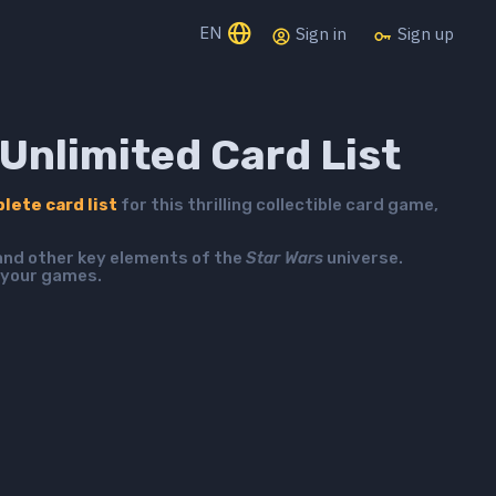
EN
Sign in
Sign up
Unlimited Card List
lete card list
for this thrilling collectible card game,
 and other key elements of the
Star Wars
universe.
 your games.