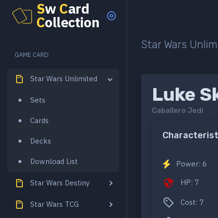
S
w
C
ard
C
ollection
Star Wars Unlim
GAME CARD
Star Wars Unlimited
Luke S
Sets
Caballero Jedi
Cards
Characterist
Decks
Download List
Power: 6
HP: 7
Star Wars Destiny
Cost: 7
Star Wars TCG