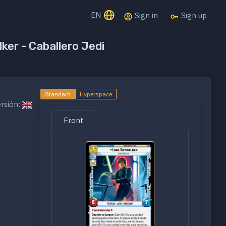
EN
Sign in
Sign up
ker - Caballero Jedi
Standard
Hyperspace
rsión:
Front