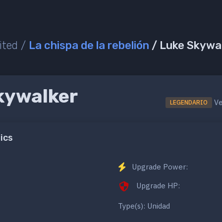
ited /
La chispa de la rebelión
/ Luke Skywal
kywalker
Ve
LEGENDARIO
ics
Upgrade Power:
Upgrade HP:
Type(s): Unidad