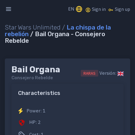
EN
Sign in
Sign up
Star Wars Unlimited /
La chispa de la
rebelión
/ Bail Organa - Consejero
Rebelde
Bail Organa
Versión:
RARAS
Consejero Rebelde
Characteristics
Power: 1
HP: 2
Cost: 1