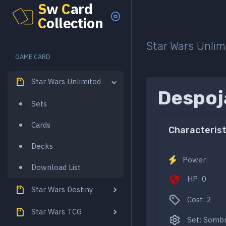
S
w
C
ard
C
ollection
Star Wars Unlim
GAME CARD
Star Wars Unlimited
Despoj
Sets
Cards
Characterist
Decks
Power:
Download List
HP: 0
Star Wars Destiny
Cost: 2
Star Wars TCG
Set: Sombre