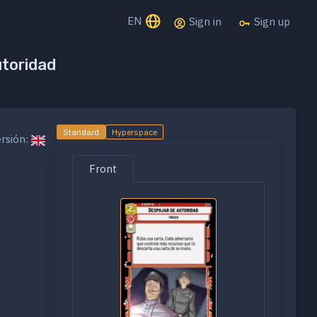
EN
Sign in
Sign up
utoridad
Standard
Hyperspace
rsión:
Front