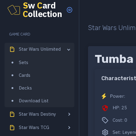
S
w
C
ard
C
ollection
Star Wars Unlim
GAME CARD
Star Wars Unlimited
Tumba 
Sets
Cards
Characterist
Decks
Power:
Download List
HP: 25
Star Wars Destiny
Cost: 0
Star Wars TCG
Set: Leyend