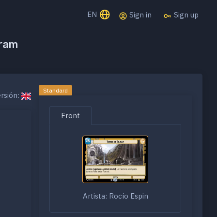
EN
Sign in
Sign up
lram
Standard
rsión:
Front
Artista: Rocío Espin