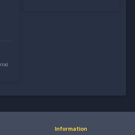
rza).
Information