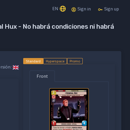
EN
Sign in
Sign up
l Hux - No habrá condiciones ni habrá
Standard
Hyperspace
Promo
rsión:
Front