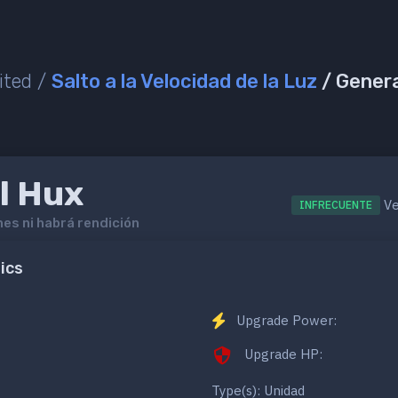
ited /
Salto a la Velocidad de la Luz
/ Genera
l Hux
Ve
INFRECUENTE
es ni habrá rendición
ics
Upgrade Power:
Upgrade HP:
Type(s): Unidad