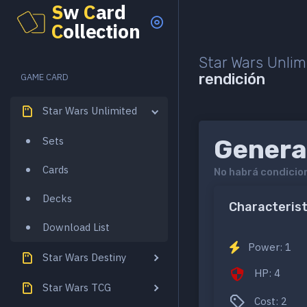
S
w
C
ard
C
ollection
Star Wars Unlim
rendición
GAME CARD
Star Wars Unlimited
Genera
Sets
Cards
No habrá condicion
Decks
Characterist
Download List
Power: 1
Star Wars Destiny
HP: 4
Star Wars TCG
Cost: 2