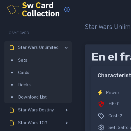
S
w
C
ard
C
ollection
Star Wars Unlim
GAME CARD
Star Wars Unlimited
En el f
Sets
Cards
Characterist
Decks
Power:
Download List
HP: 0
Star Wars Destiny
Cost: 2
Star Wars TCG
Set: Salto 