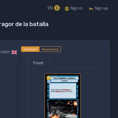
EN
Sign in
Sign up
ragor de la batalla
Standard
Hyperspace
rsión:
Front