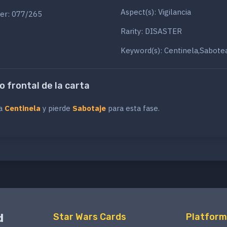
Aspect(s): Vigilancia
er: 077/265
Rarity: DISASTER
Keyword(s): Centinela,Sabote
o frontal de la carta
na
Centinela
y pierde
Sabotaje
para esta fase.
d
Star Wars Cards
Platform