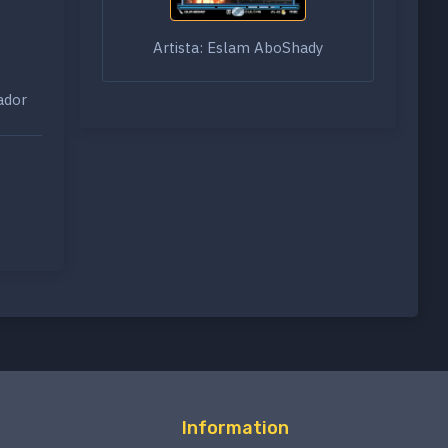
Artista: Eslam AboShady
ador
Information